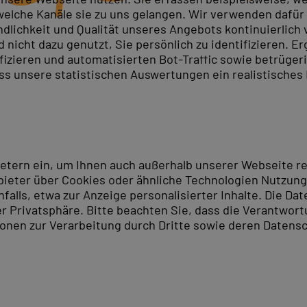
elche Kanäle sie zu uns gelangen. Wir verwenden dafür D
ndlichkeit und Qualität unseres Angebots kontinuierlich
nicht dazu genutzt, Sie persönlich zu identifizieren. Er
ngige Bewertungen und bestätigen unseren hohen Anspru
ifizieren und automatisierten Bot-Traffic sowie betrüge
itutionen in die Leistungen von PC-COLLEGE.
ass unsere statistischen Auswertungen ein realistisches
ür PC-COLLEGE beim Deutschen B
achrichtensender ntv und das Deutsche Institut für Serv
t sind wir zum vierten Mal in Folge Gesamtsieger in de
ietern ein, um Ihnen auch außerhalb unserer Webseite 
eistungs-Verhältnis konnten wir die Kursteilnehmenden 
ieter über Cookies oder ähnliche Technologien Nutzungs
eg bei.
lls, etwa zur Anzeige personalisierter Inhalte. Die Date
er Privatsphäre. Bitte beachten Sie, dass die Verantwor
erungsrepräsentative Verbraucherbefragung über ein On
tionen zur Verarbeitung durch Dritte sowie deren Datensc
 bewerteten Unternehmen, deren Dienstleistungen sie in 
herstimmen ein. Insgesamt wurden 386 Anbieter in 47 K
igung unserer täglichen Arbeit. Sie unterstreicht, da
t. Wir bedanken uns herzlich bei allen Mitarbeitenden fü