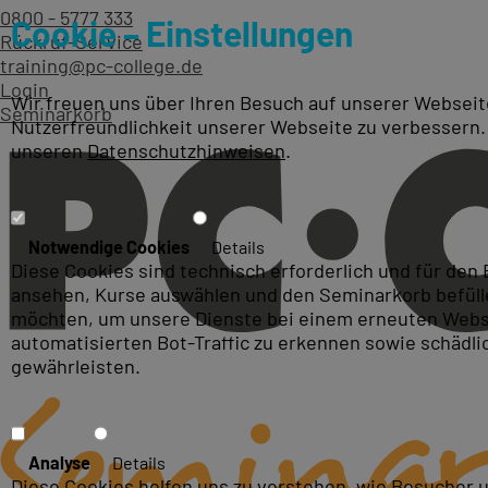
0800 - 5777 333
Cookie – Einstellungen
Rückruf-Service
training@pc-college.de
Login
Wir freuen uns über Ihren Besuch auf unserer Webseite
Seminarkorb
Nutzerfreundlichkeit unserer Webseite zu verbessern.
unseren
Datenschutzhinweisen
.
Seminarqualität mit Ausze
Notwendige Cookies
Details
Diese Cookies sind technisch erforderlich und für den
ansehen, Kurse auswählen und den Seminarkorb befüllen
möchten, um unsere Dienste bei einem erneuten Webse
automatisierten Bot-Traffic zu erkennen sowie schädl
gewährleisten.
Analyse
Details
Diese Cookies helfen uns zu verstehen, wie Besucher 