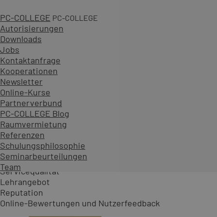
PC-COLLEGE
PC-COLLEGE
Autorisierungen
Downloads
Jobs
Kontaktanfrage
Kooperationen
Newsletter
Online-Kurse
Partnerverbund
Deutschlands Top-Anbieter für 
PC-COLLEGE Blog
Raumvermietung
Referenzen
Schulungsphilosophie
Bewertungskriterien
Seminarbeurteilungen
Team
Servicequalität
Lehrangebot
Reputation
Online-Bewertungen und Nutzerfeedback