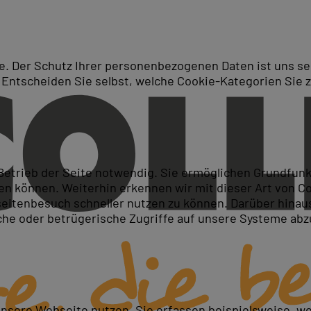
. Der Schutz Ihrer personenbezogenen Daten ist uns seh
 Entscheiden Sie selbst, welche Cookie-Kategorien Sie 
Suche
ichnung
 Betrieb der Seite notwendig. Sie ermöglichen Grundfun
 können. Weiterhin erkennen wir mit dieser Art von Cook
itenbesuch schneller nutzen zu können. Darüber hinaus
iche oder betrügerische Zugriffe auf unsere Systeme ab
unsere Webseite nutzen. Sie erfassen beispielsweise, w