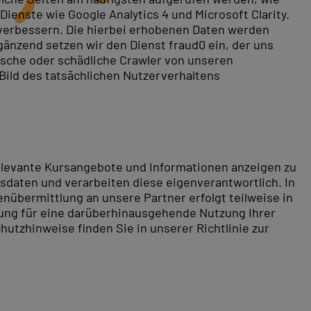
ienste wie Google Analytics 4 und Microsoft Clarity.
 verbessern. Die hierbei erhobenen Daten werden
gänzend setzen wir den Dienst fraud0 ein, der uns
ch an Qualität und Service. Sie dokumentieren das
rische oder schädliche Crawler von unseren
 Bild des tatsächlichen Nutzerverhaltens
ildungs-Award 2025/2026
ice-Qualität haben uns erneut mit dem 1. Platz beim
r Kategorie „Weiterbildung IT & PC“. Besonders in den
relevante Kursangebote und Informationen anzeigen zu
überzeugen. Auch die hohe Bereitschaft zur
daten und verarbeiten diese eigenverantwortlich. In
nübermittlung an unsere Partner erfolgt teilweise in
tung für eine darüberhinausgehende Nutzung Ihrer
line-Panel. Untersucht wurde die Kundenzufriedenheit
hutzhinweise finden Sie in unserer Richtlinie zur
den letzten zwölf Monaten genutzt hatten. In die
ategorien bewertet.
ss das gesamte PC-COLLEGE-Team – von der Organisation
r diesen Einsatz und bei unseren Kunden für das große