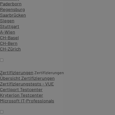
Paderborn
Regensburg
Saarbrücken
Siegen
Stuttgart
A-Wien
CH-Basel
CH-Bern
CH-Zürich
Zertifizierungen
Zertifizierungen
Übersicht Zertifizierungen
Zertifizierungstests - VUE
Certiport Testcenter
Kryterion Testcenter
Microsoft IT-Professionals