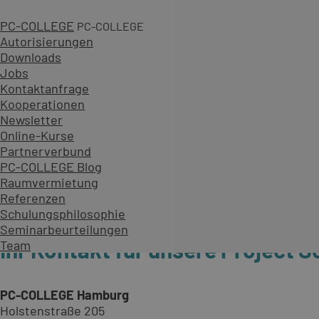
PC-COLLEGE
PC-COLLEGE
Autorisierungen
Downloads
Jobs
Kontaktanfrage
Kooperationen
Newsletter
Online-Kurse
Partnerverbund
PC-COLLEGE Blog
Raumvermietung
Referenzen
Schulungsphilosophie
Seminarbeurteilungen
Ihr Kontakt für unsere Project 
Team
PC-COLLEGE Hamburg
Holstenstraße 205