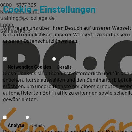
0800 - 5777 333
Cookie – Einstellungen
Rückruf-Service
training@pc-college.de
Login
Wir freuen uns über Ihren Besuch auf unserer Webseite
Seminarkorb
Nutzerfreundlichkeit unserer Webseite zu verbessern.
unseren
Datenschutzhinweisen
.
MS Project Kurse & Schulu
Notwendige Cookies
Details
Diese Cookies sind technisch erforderlich und für den
ansehen, Kurse auswählen und den Seminarkorb befüllen
möchten, um unsere Dienste bei einem erneuten Webse
automatisierten Bot-Traffic zu erkennen sowie schädl
gewährleisten.
Analyse
Details
Diese Cookies helfen uns zu verstehen, wie Besucher 