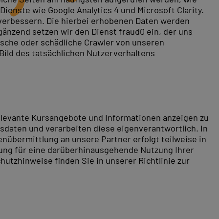
ienste wie Google Analytics 4 und Microsoft Clarity.
 verbessern. Die hierbei erhobenen Daten werden
gänzend setzen wir den Dienst fraud0 ein, der uns
rische oder schädliche Crawler von unseren
 Bild des tatsächlichen Nutzerverhaltens
sowie Project Server-Kurse für Administratoren und
tzt Ihren Platz im
MS Project Kurs in Hamburg
.
relevante Kursangebote und Informationen anzeigen zu
daten und verarbeiten diese eigenverantwortlich. In
nübermittlung an unsere Partner erfolgt teilweise in
tung für eine darüberhinausgehende Nutzung Ihrer
hutzhinweise finden Sie in unserer Richtlinie zur
rtigen Bezirken bietet die Freie und Hansestadt
uch zu Land sehr sehenswert. Bei einer Hafenrundfahrt
 Kulturliebhaber abgeholt. Der berühmte Hamburger