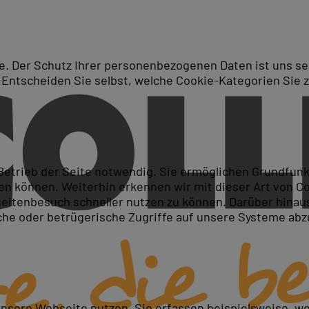
. Der Schutz Ihrer personenbezogenen Daten ist uns seh
 Entscheiden Sie selbst, welche Cookie-Kategorien Sie 
Suche
ngen in Hamburg
 Betrieb der Seite notwendig. Sie ermöglichen Grundfun
 können. Weiterhin erkennen wir mit dieser Art von Cook
itenbesuch schneller nutzen zu können. Darüber hinaus
iche oder betrügerische Zugriffe auf unsere Systeme ab
unsere Webseite nutzen. Sie erfassen beispielsweise, w