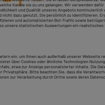
elche Kanäle sie zu uns gelangen. Wir verwenden dafür D
ndlichkeit und Qualität unseres Angebots kontinuierlich
nicht dazu genutzt, Sie persönlich zu identifizieren. Er
ssionelles Projektmanagement und Ressourcenplanung.
ifizieren und automatisierten Bot-Traffic sowie betrüge
 am Rechner und Teilnahmezertifikat.
ass unsere statistischen Auswertungen ein realistisches
e Sie Projekte planen, steuern und auswerten.
tleiter und Projektmitarbeiter: Grundkurs, Aufbaukurs 
riert planen und steuern.
d schließt mit einem Zertifikat ab. Sichern Sie sich je
ietern ein, um Ihnen auch außerhalb unserer Webseite 
ieter über Cookies oder ähnliche Technologien Nutzungs
ndort Hamburg
lls, etwa zur Anzeige personalisierter Inhalte. Die Date
er Privatsphäre. Bitte beachten Sie, dass die Verantwor
tionen zur Verarbeitung durch Dritte sowie deren Datensc
PC-COLLEGE-Schulungszentrum. Mit seinen vielen einziga
nen der größten Häfen Europas und ist zu Wasser und a
die berühmte Reeperbahn werden sowohl Kunst- als auch
n sind immer ein Besuch wert.