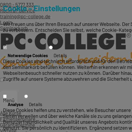
0800 - 5777 333
Cookie – Einstellungen
Rückruf-Service
training@pc-college.de
Login
Wir freuen uns über Ihren Besuch auf unserer Webseite. Der 
Seminarkorb
zu verbessern. Entscheiden Sie selbst, welche Cookie-Kateg
Notwendige Cookies
Details
Diese Cookies sind technisch erforderlich und für den Betri
den Seminarkorb befüllen können. Weiterhin erkennen wir mit
Webseitenbesuch schneller nutzen zu können. Darüber hinaus
Zugriffe auf unsere Systeme abzuwehren und die Sicherheit 
Menü
Analyse
Details
Diese Cookies helfen uns zu verstehen, wie Besucher unsere 
Alle Kurse
Seiten verweilen und über welche Kanäle sie zu uns gelangen.
Firmenseminare
Benutzerfreundlichkeit und Qualität unseres Angebots konti
Garantietermine
genutzt, Sie persönlich zu identifizieren. Ergänzend setzen w
Vorteile