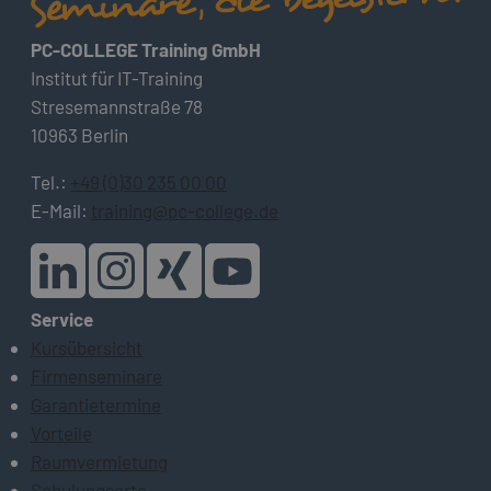
PC-COLLEGE Training GmbH
Institut für IT-Training
Stresemannstraße 78
10963 Berlin
Tel.:
+49 (0)30 235 00 00
E-Mail:
training@pc-college.de
Service
Kursübersicht
Firmenseminare
Garantietermine
Vorteile
Raumvermietung
Schulungsorte