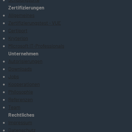
Zertifizierungen
Allgemeines
Zertifizierungstest - VUE
Certiport
Kryterion
Microsoft IT-Professionals
Unternehmen
Autorisierungen
Downloads
Jobs
Kooperationen
Philosophie
Referenzen
Team
Rechtliches
Impressum
Datenschutz