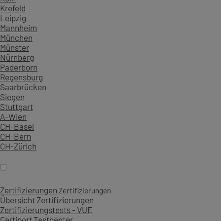
Krefeld
Leipzig
Mannheim
München
Münster
Nürnberg
Paderborn
Regensburg
Saarbrücken
Siegen
Stuttgart
A-Wien
CH-Basel
CH-Bern
CH-Zürich
Zertifizierungen
Zertifizierungen
Übersicht Zertifizierungen
Zertifizierungstests - VUE
Certiport Testcenter