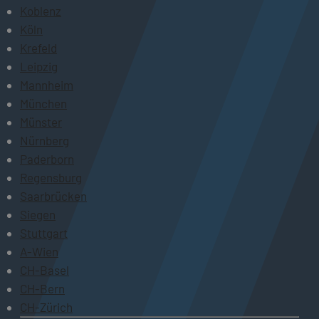
Koblenz
Köln
Krefeld
Leipzig
Mannheim
München
Münster
Nürnberg
Paderborn
Regensburg
Saarbrücken
Siegen
Stuttgart
A-Wien
CH-Basel
CH-Bern
CH-Zürich