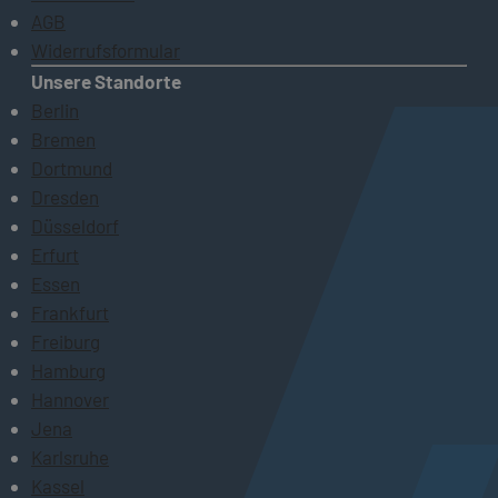
AGB
Widerrufsformular
Unsere Standorte
Berlin
Bremen
Dortmund
Dresden
Düsseldorf
Erfurt
Essen
Frankfurt
Freiburg
Hamburg
Hannover
Jena
Karlsruhe
Kassel