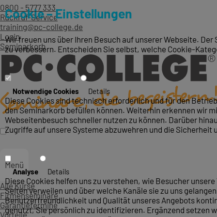
0800 - 5777 333
Cookie – Einstellungen
Rückruf-Service
training@pc-college.de
Login
Wir freuen uns über Ihren Besuch auf unserer Webseite. Der 
Seminarkorb
zu verbessern. Entscheiden Sie selbst, welche Cookie-Kateg
Notwendige Cookies
Details
Diese Cookies sind technisch erforderlich und für den Betri
den Seminarkorb befüllen können. Weiterhin erkennen wir mit
Webseitenbesuch schneller nutzen zu können. Darüber hinaus
Zugriffe auf unsere Systeme abzuwehren und die Sicherheit 
Menü
Analyse
Details
Diese Cookies helfen uns zu verstehen, wie Besucher unsere 
Alle Kurse
Seiten verweilen und über welche Kanäle sie zu uns gelangen.
Firmenseminare
Benutzerfreundlichkeit und Qualität unseres Angebots konti
Garantietermine
genutzt, Sie persönlich zu identifizieren. Ergänzend setzen w
Vorteile