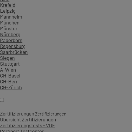
Krefeld
Leipzig
Mannheim
München
Münster
Nürnberg
Paderborn
Regensburg
Saarbrücken
Siegen
Stuttgart
A-Wien
CH-Basel
CH-Bern
CH-Zürich
Zertifizierungen
Zertifizierungen
Übersicht Zertifizierungen
Zertifizierungstests - VUE
Certiport Testcenter