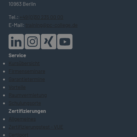
10963 Berlin
Tel.:
+49 (0)30 235 00 00
E-Mail:
training@pc-college.de
Service
Kursübersicht
Firmenseminare
Garantietermine
Vorteile
Raumvermietung
Schulungsorte
Zertifizierungen
Allgemeines
Zertifizierungstest - VUE
Certiport