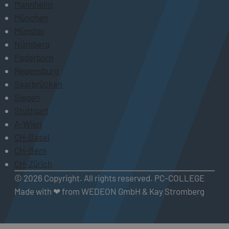
Mannheim
München
Münster
Nürnberg
Paderborn
Regensburg
Saarbrücken
Siegen
Stuttgart
A-Wien
CH-Basel
CH-Bern
CH-Zürich
© 2026 Copyright. All rights reserved. PC-COLLEGE
Made with ❤ from WEDEON GmbH & Kay Stromberg