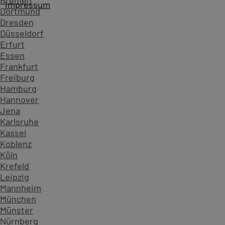
Bremen
Impressum
Dortmund
Dresden
Düsseldorf
Erfurt
Essen
Frankfurt
Freiburg
Hamburg
Hannover
Jena
Karlsruhe
Kassel
Koblenz
Köln
Startseite
Kursübersicht ...
Alle Project Kurse
Project -
Krefeld
Zahlen, die Vertrauen schaffen - überzeugen Sie sich sel
Leipzig
Mannheim
234.630
München
Teilnehmende
Münster
904
Nürnberg