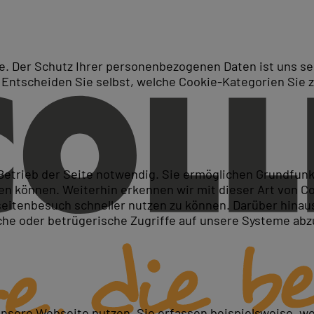
. Der Schutz Ihrer personenbezogenen Daten ist uns seh
 Entscheiden Sie selbst, welche Cookie-Kategorien Sie 
Suche
teiger
 Betrieb der Seite notwendig. Sie ermöglichen Grundfun
 können. Weiterhin erkennen wir mit dieser Art von Cook
itenbesuch schneller nutzen zu können. Darüber hinaus
iche oder betrügerische Zugriffe auf unsere Systeme ab
llen
unsere Webseite nutzen. Sie erfassen beispielsweise, w