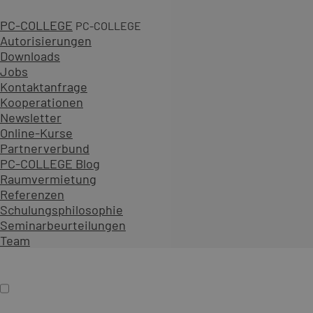
PC-COLLEGE
PC-COLLEGE
Autorisierungen
Downloads
Jobs
3 Tage
Kontaktanfrage
5 gesicherte Termine
Kooperationen
ab 1.161,00 € zzgl. MwSt.
Newsletter
An 32 Standorten oder online
Online-Kurse
Diesen Kurs als offenes Seminar buchen
Partnerverbund
Gemeinsam mit Teilnehmenden aus verschiedenen Unt
PC-COLLEGE Blog
Als Präsenzseminar oder Live-Online-Training zu festen
Raumvermietung
Referenzen
Inhalt erweitern
Schulungsphilosophie
Präsenz
Online
Termin auswählen
Seminarbeurteilungen
Firmenschulung
Team