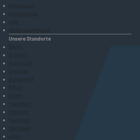
Impressum
Datenschutz
AGB
Widerrufsformular
Unsere Standorte
Berlin
Bremen
Dortmund
Dresden
Düsseldorf
Erfurt
Essen
Frankfurt
Freiburg
Hamburg
Hannover
Jena