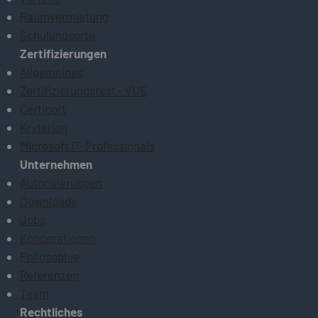
Raumvermietung
Schulungsorte
Zertifizierungen
Allgemeines
Zertifizierungstest - VUE
Certiport
Kryterion
Microsoft IT-Professionals
Unternehmen
Autorisierungen
Downloads
Jobs
Kooperationen
Philosophie
Referenzen
Team
Rechtliches