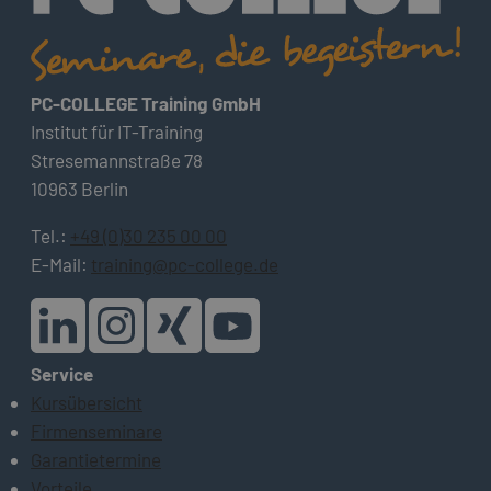
PC-COLLEGE Training GmbH
Institut für IT-Training
Stresemannstraße 78
10963 Berlin
Tel.:
+49 (0)30 235 00 00
E-Mail:
training@pc-college.de
Service
Kursübersicht
Firmenseminare
Garantietermine
Vorteile