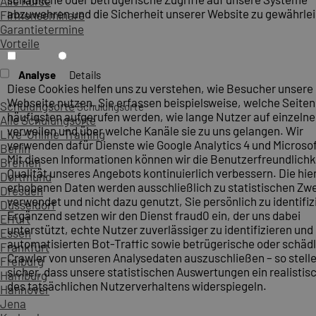
Alle Kurse
abzuwehren und die Sicherheit unserer Website zu gewährlei
Firmenseminare
Garantietermine
Vorteile
Analyse
Details
Diese Cookies helfen uns zu verstehen, wie Besucher unsere
Webseite nutzen. Sie erfassen beispielsweise, welche Seite
Schulungsorte
Schulungsorte
häufigsten aufgerufen werden, wie lange Nutzer auf einzelne
Alle Schulungsorte
verweilen und über welche Kanäle sie zu uns gelangen. Wir
Live-Online-Training
verwenden dafür Dienste wie Google Analytics 4 und Microsoft
Berlin
Mit diesen Informationen können wir die Benutzerfreundlichk
Bremen
Qualität unseres Angebots kontinuierlich verbessern. Die hie
Dortmund
erhobenen Daten werden ausschließlich zu statistischen Z
Dresden
verwendet und nicht dazu genutzt, Sie persönlich zu identifiz
Düsseldorf
Ergänzend setzen wir den Dienst fraud0 ein, der uns dabei
Erfurt
unterstützt, echte Nutzer zuverlässiger zu identifizieren und
Essen
automatisierten Bot-Traffic sowie betrügerische oder schäd
Frankfurt
Crawler von unseren Analysedaten auszuschließen – so stelle
Freiburg
sicher, dass unsere statistischen Auswertungen ein realistis
Hamburg
des tatsächlichen Nutzerverhaltens widerspiegeln.
Hannover
Jena