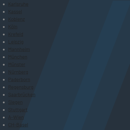
Karlsruhe
Kassel
Koblenz
Köln
Krefeld
Leipzig
Mannheim
München
Münster
Nürnberg
Paderborn
Regensburg
Saarbrücken
Siegen
Stuttgart
A-Wien
CH-Basel