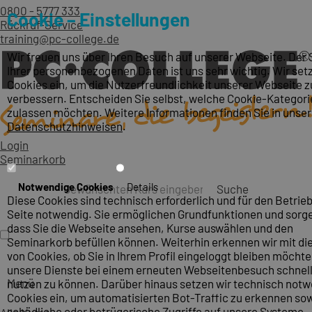
0800 - 5777 333
Cookie – Einstellungen
Rückruf-Service
training@pc-college.de
Wir freuen uns über Ihren Besuch auf unserer Webseite. Der
Ihrer personenbezogenen Daten ist uns sehr wichtig. Wir set
Cookies ein, um die Nutzerfreundlichkeit unserer Webseite z
verbessern. Entscheiden Sie selbst, welche Cookie-Kategori
zulassen möchten. Weitere Informationen finden Sie in unse
Datenschutzhinweisen
.
Login
Seminarkorb
Notwendige Cookies
Details
Suche
Diese Cookies sind technisch erforderlich und für den Betrieb
Seite notwendig. Sie ermöglichen Grundfunktionen und sorge
dass Sie die Webseite ansehen, Kurse auswählen und den
Seminarkorb befüllen können. Weiterhin erkennen wir mit die
von Cookies, ob Sie in Ihrem Profil eingeloggt bleiben möcht
unsere Dienste bei einem erneuten Webseitenbesuch schnel
Menü
nutzen zu können. Darüber hinaus setzen wir technisch not
Cookies ein, um automatisierten Bot-Traffic zu erkennen so
schädliche oder betrügerische Zugriffe auf unsere Systeme