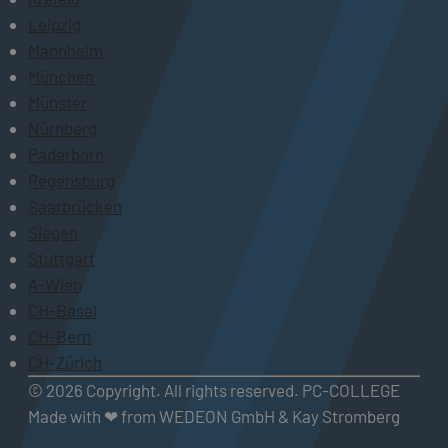
Leipzig
Mannheim
München
Münster
Nürnberg
Paderborn
Regensburg
Saarbrücken
Siegen
Stuttgart
A-Wien
CH-Basel
CH-Bern
CH-Zürich
© 2026 Copyright. All rights reserved. PC-COLLEGE
Made with ❤ from WEDEON GmbH & Kay Stromberg