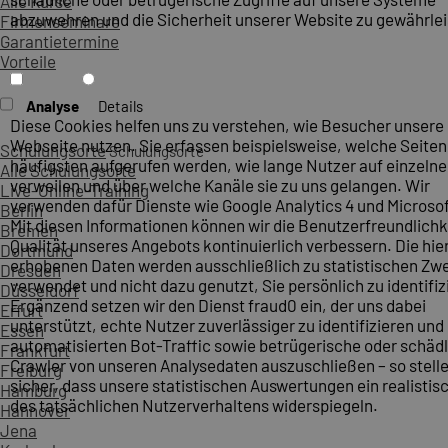
Alle Kurse
abzuwehren und die Sicherheit unserer Website zu gewährlei
Firmenseminare
Garantietermine
Vorteile
Analyse
Details
Diese Cookies helfen uns zu verstehen, wie Besucher unsere
Webseite nutzen. Sie erfassen beispielsweise, welche Seite
Schulungsorte
Schulungsorte
häufigsten aufgerufen werden, wie lange Nutzer auf einzelne
Alle Schulungsorte
verweilen und über welche Kanäle sie zu uns gelangen. Wir
Live-Online-Training
verwenden dafür Dienste wie Google Analytics 4 und Microsoft
Berlin
Mit diesen Informationen können wir die Benutzerfreundlichk
Bremen
Qualität unseres Angebots kontinuierlich verbessern. Die hie
Dortmund
erhobenen Daten werden ausschließlich zu statistischen Z
Dresden
verwendet und nicht dazu genutzt, Sie persönlich zu identifiz
Düsseldorf
Ergänzend setzen wir den Dienst fraud0 ein, der uns dabei
Erfurt
unterstützt, echte Nutzer zuverlässiger zu identifizieren und
Essen
automatisierten Bot-Traffic sowie betrügerische oder schäd
Frankfurt
Crawler von unseren Analysedaten auszuschließen – so stelle
Freiburg
sicher, dass unsere statistischen Auswertungen ein realistis
Hamburg
des tatsächlichen Nutzerverhaltens widerspiegeln.
Hannover
Jena