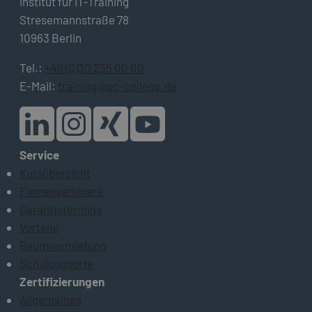
Institut für IT-Training
Stresemannstraße 78
10963 Berlin
Tel.:
+49 (0)30 235 00 00
E-Mail:
training@pc-college.de
Service
Kursübersicht
Firmenseminare
Garantietermine
Vorteile
Raumvermietung
Schulungsorte
Zertifizierungen
Allgemeines