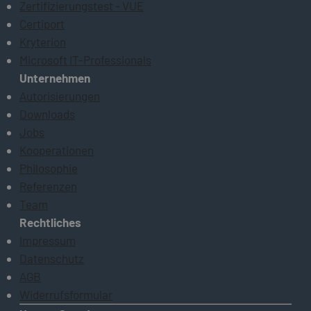
Zertifizierungstest - VUE
Certiport
Kryterion
Microsoft IT-Professionals
Unternehmen
Autorisierungen
Downloads
Jobs
Kooperationen
Philosophie
Referenzen
Team
Rechtliches
Impressum
Datenschutz
AGB
Widerrufsformular