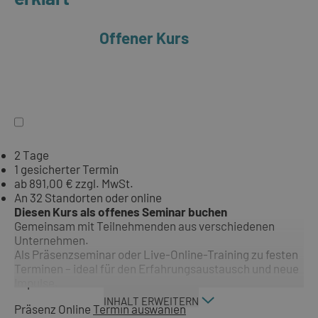
Offener Kurs
2 Tage
1 gesicherter Termin
ab 891,00 € zzgl. MwSt.
An 32 Standorten oder online
Diesen Kurs als offenes Seminar buchen
Gemeinsam mit Teilnehmenden aus verschiedenen
Unternehmen.
Als Präsenzseminar oder Live-Online-Training zu festen
Terminen – ideal für den Erfahrungsaustausch und neue
Impulse.
INHALT ERWEITERN
Präsenz
Online
Termin auswählen