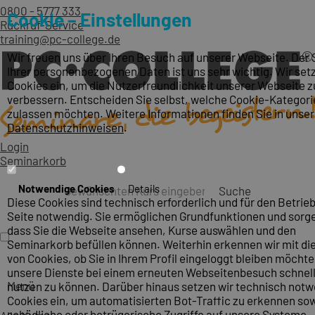
0800 - 5777 333
Cookie – Einstellungen
Rückruf-Service
training@pc-college.de
Wir freuen uns über Ihren Besuch auf unserer Webseite. Der
Ihrer personenbezogenen Daten ist uns sehr wichtig. Wir set
Cookies ein, um die Nutzerfreundlichkeit unserer Webseite z
verbessern. Entscheiden Sie selbst, welche Cookie-Kategori
zulassen möchten. Weitere Informationen finden Sie in unse
Datenschutzhinweisen
.
Login
Seminarkorb
Notwendige Cookies
Details
Suche
Diese Cookies sind technisch erforderlich und für den Betrieb
Seite notwendig. Sie ermöglichen Grundfunktionen und sorge
dass Sie die Webseite ansehen, Kurse auswählen und den
Seminarkorb befüllen können. Weiterhin erkennen wir mit die
von Cookies, ob Sie in Ihrem Profil eingeloggt bleiben möcht
unsere Dienste bei einem erneuten Webseitenbesuch schnel
Menü
nutzen zu können. Darüber hinaus setzen wir technisch not
Cookies ein, um automatisierten Bot-Traffic zu erkennen so
schädliche oder betrügerische Zugriffe auf unsere Systeme