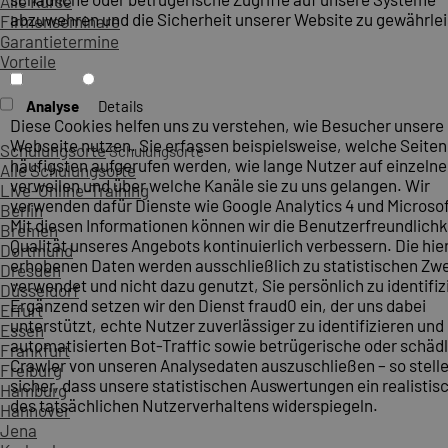
Alle Kurse
abzuwehren und die Sicherheit unserer Website zu gewährlei
Firmenseminare
Garantietermine
Vorteile
Analyse
Details
Diese Cookies helfen uns zu verstehen, wie Besucher unsere
Webseite nutzen. Sie erfassen beispielsweise, welche Seite
Schulungsorte
Schulungsorte
häufigsten aufgerufen werden, wie lange Nutzer auf einzelne
Alle Schulungsorte
verweilen und über welche Kanäle sie zu uns gelangen. Wir
Live-Online-Training
verwenden dafür Dienste wie Google Analytics 4 und Microsoft
Berlin
Mit diesen Informationen können wir die Benutzerfreundlichk
Bremen
Qualität unseres Angebots kontinuierlich verbessern. Die hie
Dortmund
erhobenen Daten werden ausschließlich zu statistischen Z
Dresden
verwendet und nicht dazu genutzt, Sie persönlich zu identifiz
Düsseldorf
Ergänzend setzen wir den Dienst fraud0 ein, der uns dabei
Erfurt
unterstützt, echte Nutzer zuverlässiger zu identifizieren und
Essen
automatisierten Bot-Traffic sowie betrügerische oder schäd
Frankfurt
Crawler von unseren Analysedaten auszuschließen – so stelle
Freiburg
sicher, dass unsere statistischen Auswertungen ein realistis
Hamburg
des tatsächlichen Nutzerverhaltens widerspiegeln.
Hannover
Jena