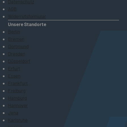
Datenschutz
AGB
Widerrufsformular
Unsere Standorte
Berlin
Bremen
Dortmund
Dresden
Düsseldorf
Erfurt
Essen
Frankfurt
Freiburg
Hamburg
Hannover
Jena
Karlsruhe