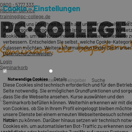
0800 - 5777 333
Cookie – Einstellungen
Rückruf-Service
training@pc-college.de
Wir freuen uns über Ihren Besuch auf unserer Webseite. Der
Ihrer personenbezogenen Daten ist uns sehr wichtig. Wir set
Cookies ein, um die Nutzerfreundlichkeit unserer Webseite z
verbessern. Entscheiden Sie selbst, welche Cookie-Kategori
zulassen möchten. Weitere Informationen finden Sie in unse
Datenschutzhinweisen
.
Login
Seminarkorb
Notwendige Cookies
Details
Suche
Diese Cookies sind technisch erforderlich und für den Betrieb
Seite notwendig. Sie ermöglichen Grundfunktionen und sorge
dass Sie die Webseite ansehen, Kurse auswählen und den
Seminarkorb befüllen können. Weiterhin erkennen wir mit die
von Cookies, ob Sie in Ihrem Profil eingeloggt bleiben möcht
unsere Dienste bei einem erneuten Webseitenbesuch schnel
Menü
nutzen zu können. Darüber hinaus setzen wir technisch not
Cookies ein, um automatisierten Bot-Traffic zu erkennen so
schädliche oder betrügerische Zugriffe auf unsere Systeme