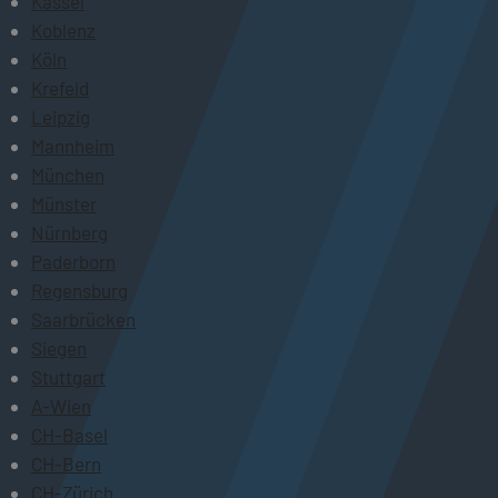
Kassel
Koblenz
Köln
Krefeld
Leipzig
Mannheim
München
Münster
Nürnberg
Paderborn
Regensburg
Saarbrücken
Siegen
Stuttgart
A-Wien
CH-Basel
CH-Bern
CH-Zürich