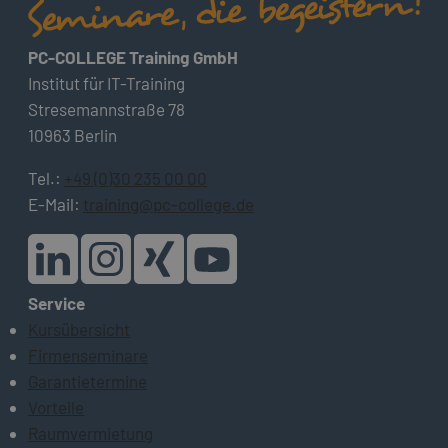
PC-COLLEGE Training GmbH
Institut für IT-Training
Stresemannstraße 78
10963 Berlin
Tel.:
+49 (0)30 235 00 00
E-Mail:
training@pc-college.de
Service
Kursübersicht
Firmenseminare
Garantietermine
Vorteile
Raumvermietung