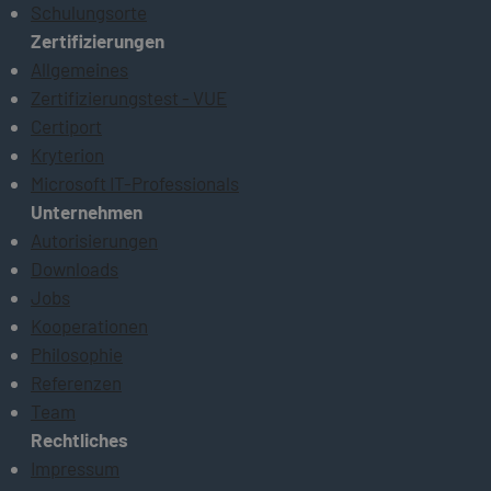
Schulungsorte
Zertifizierungen
Allgemeines
Zertifizierungstest - VUE
Certiport
Kryterion
Microsoft IT-Professionals
Unternehmen
Autorisierungen
Downloads
Jobs
Kooperationen
Philosophie
Referenzen
Team
Rechtliches
Impressum