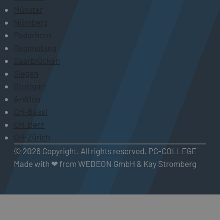
Münster
Nürnberg
Paderborn
Regensburg
Saarbrücken
Siegen
Stuttgart
A-Wien
CH-Basel
CH-Bern
CH-Zürich
© 2026 Copyright. All rights reserved. PC-COLLEGE
Made with ❤ from WEDEON GmbH & Kay Stromberg