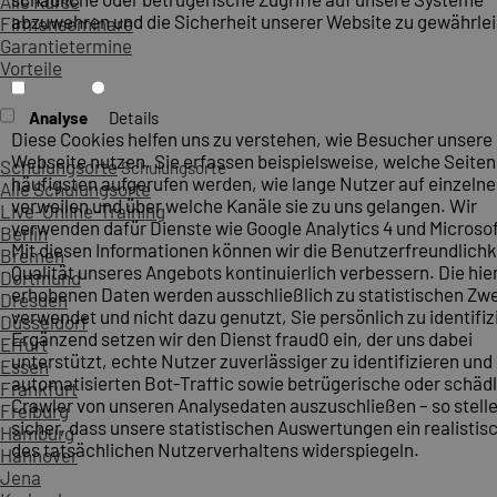
Alle Kurse
abzuwehren und die Sicherheit unserer Website zu gewährlei
Firmenseminare
Garantietermine
Vorteile
Analyse
Details
Diese Cookies helfen uns zu verstehen, wie Besucher unsere
Webseite nutzen. Sie erfassen beispielsweise, welche Seite
Schulungsorte
Schulungsorte
häufigsten aufgerufen werden, wie lange Nutzer auf einzelne
Alle Schulungsorte
verweilen und über welche Kanäle sie zu uns gelangen. Wir
Live-Online-Training
verwenden dafür Dienste wie Google Analytics 4 und Microsoft
Berlin
Mit diesen Informationen können wir die Benutzerfreundlichk
Bremen
Qualität unseres Angebots kontinuierlich verbessern. Die hie
Dortmund
erhobenen Daten werden ausschließlich zu statistischen Z
Dresden
verwendet und nicht dazu genutzt, Sie persönlich zu identifiz
Düsseldorf
Ergänzend setzen wir den Dienst fraud0 ein, der uns dabei
Erfurt
unterstützt, echte Nutzer zuverlässiger zu identifizieren und
Essen
automatisierten Bot-Traffic sowie betrügerische oder schäd
Frankfurt
Crawler von unseren Analysedaten auszuschließen – so stelle
Freiburg
sicher, dass unsere statistischen Auswertungen ein realistis
Hamburg
des tatsächlichen Nutzerverhaltens widerspiegeln.
Hannover
Jena