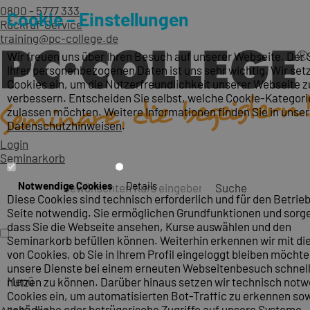
0800 - 5777 333
Cookie – Einstellungen
Rückruf-Service
training@pc-college.de
Wir freuen uns über Ihren Besuch auf unserer Webseite. Der
Ihrer personenbezogenen Daten ist uns sehr wichtig. Wir set
Cookies ein, um die Nutzerfreundlichkeit unserer Webseite z
verbessern. Entscheiden Sie selbst, welche Cookie-Kategori
zulassen möchten. Weitere Informationen finden Sie in unse
Datenschutzhinweisen
.
Login
Seminarkorb
Notwendige Cookies
Details
Suche
Diese Cookies sind technisch erforderlich und für den Betrieb
Seite notwendig. Sie ermöglichen Grundfunktionen und sorge
dass Sie die Webseite ansehen, Kurse auswählen und den
Seminarkorb befüllen können. Weiterhin erkennen wir mit die
von Cookies, ob Sie in Ihrem Profil eingeloggt bleiben möcht
unsere Dienste bei einem erneuten Webseitenbesuch schnel
Menü
nutzen zu können. Darüber hinaus setzen wir technisch not
Cookies ein, um automatisierten Bot-Traffic zu erkennen so
schädliche oder betrügerische Zugriffe auf unsere Systeme