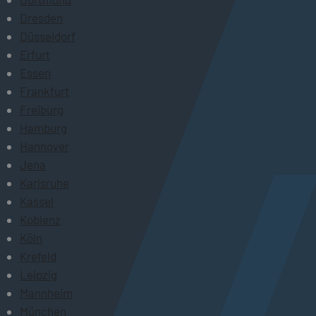
Dresden
Düsseldorf
Erfurt
Essen
Frankfurt
Freiburg
Hamburg
Hannover
Jena
Karlsruhe
Kassel
Koblenz
Köln
Krefeld
Leipzig
Mannheim
München