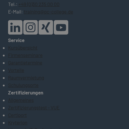
Tel.:
+49 (0)30 235 00 00
E-Mail:
training@pc-college.de
Service
Kursübersicht
Firmenseminare
Garantietermine
Vorteile
Raumvermietung
Schulungsorte
Zertifizierungen
Allgemeines
Zertifizierungstest - VUE
Certiport
Kryterion